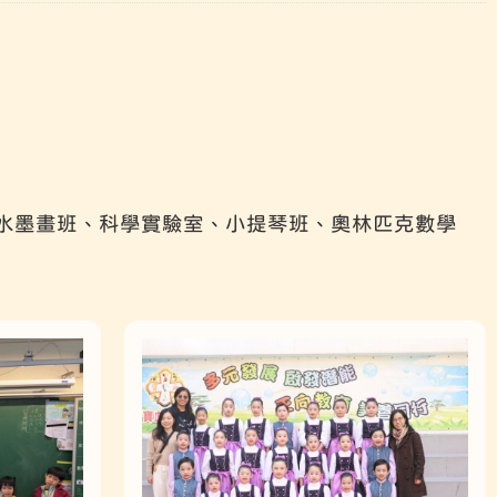
水墨畫班、科學實驗室、小提琴班、奧林匹克數學