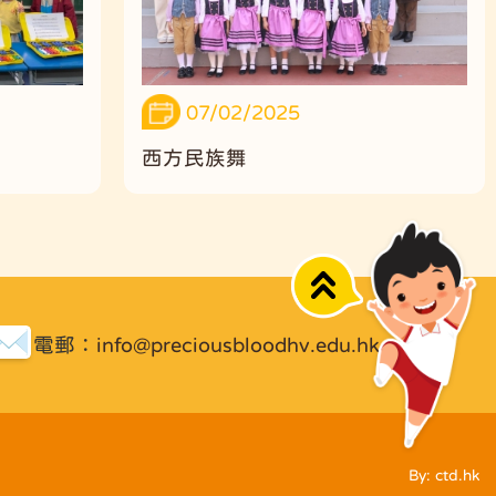
07/02/2025
西方民族舞
Top
電郵：
info@preciousbloodhv.edu.hk
By: ctd.hk