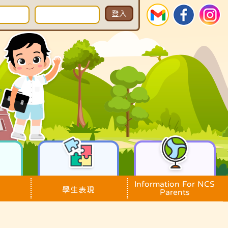
Information For NCS
學生表現
Parents