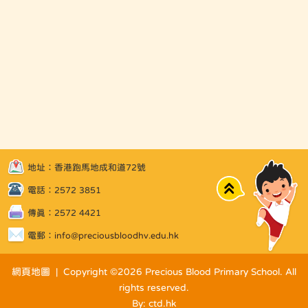
地址：香港跑馬地成和道72號
Top
電話：2572 3851
傳真：2572 4421
電郵：
info@preciousbloodhv.edu.hk
網頁地圖
| Copyright ©
2026 Precious Blood Primary School. All
rights reserved.
By: ctd.hk