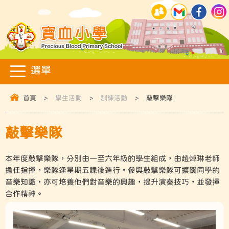
首頁
>
學生活動
>
訓練活動
>
敲擊樂隊
敲擊樂隊
本年度敲擊樂隊，分別由一至六年級的學生組成，由趙焯琳老師
擔任指揮，樂隊逢星期五課後進行。參與敲擊樂隊可擴闊同學的
音樂知識，亦可培養他們對音樂的興趣，提升演奏技巧，並發揮
合作精神。