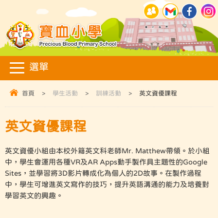
首頁
>
學生活動
>
訓練活動
>
英文資優課程
英文資優課程
英文資優小組由本校外籍英文科老師Mr. Matthew帶領。於小組
中，學生會運用各種VR及AR Apps動手製作具主題性的Google
Sites，並學習將3D影片轉成化為個人的2D故事。在製作過程
中，學生可增進英文寫作的技巧，提升英語溝通的能力及培養對
學習英文的興趣。