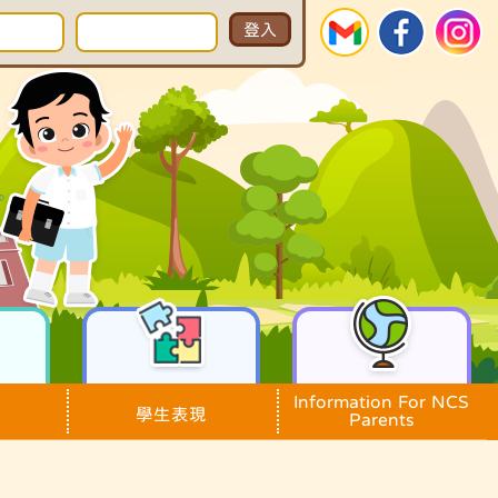
Information For NCS
學生表現
Parents