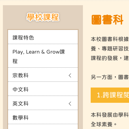
學校課程
圖書科
課程特色
本校圖書科根據
養、專題研習技
Play, Learn & Grow課
課程的發展，建
程
宗教科
另一方面，圖書
中文科
1.跨課程
英文科
本科發展由學科
數學科
全球素養。