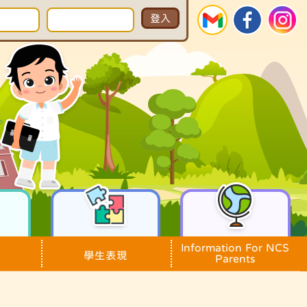
Information For NCS
學生表現
Parents