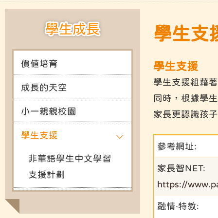
學生成長
學生支
價值培育
學生支援
學生支援組藉著
成長的天空
同時，根據學生
小一親親校園
家長更認識孩子
學生支援
參考網址:
非華語學生中文學習
家長智NET:
支援計劃
https://www.p
融情‧特教: