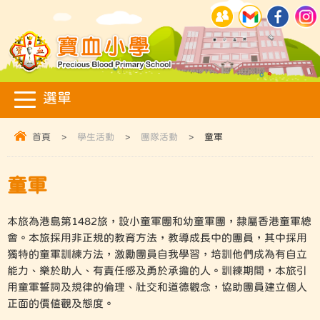
首頁
>
學生活動
>
團隊活動
>
童軍
童軍
本旅為港島第1482旅，設小童軍團和幼童軍團，隸屬香港童軍總
會。本旅採用非正規的教育方法，教導成長中的團員，其中採用
獨特的童軍訓練方法，激勵團員自我學習，培訓他們成為有自立
能力、樂於助人、有責任感及勇於承擔的人。訓練期間，本旅引
用童軍誓詞及規律的倫理、社交和道德觀念，協助團員建立個人
正面的價值觀及態度。