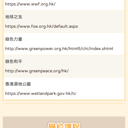
https://www.wwf.org.hk/
地球之友
https://www.foe.org.hk/default.aspx
綠色力量
http://www.greenpower.org.hk/html5/chi/index.shtml
綠色和平
http://www.greenpeace.org/hk/
香港濕地公園
https://www.wetlandpark.gov.hk/tc
學校課程