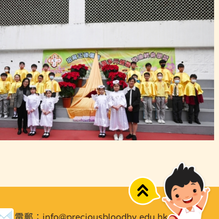
Top
電郵：
info@preciousbloodhv.edu.hk