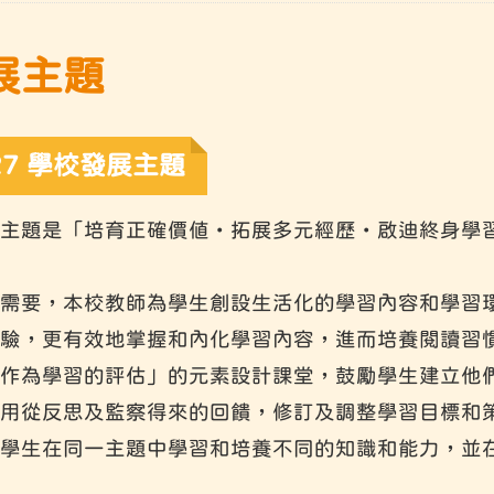
展主題
027 學校發展主題
主題是「培育正確價值・拓展多元經歷・啟迪終身學
需要，本校教師為學生創設生活化的學習內容和學習
驗，更有效地掌握和內化學習內容，進而培養閱讀習
作為學習的評估」的元素設計課堂，鼓勵學生建立他
從反思及監察得來的回饋，修訂及調整學習目標和策略。同時
學生在同一主題中學習和培養不同的知識和能力，並