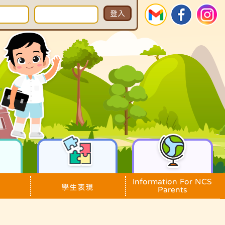
Information For NCS
學生表現
Parents