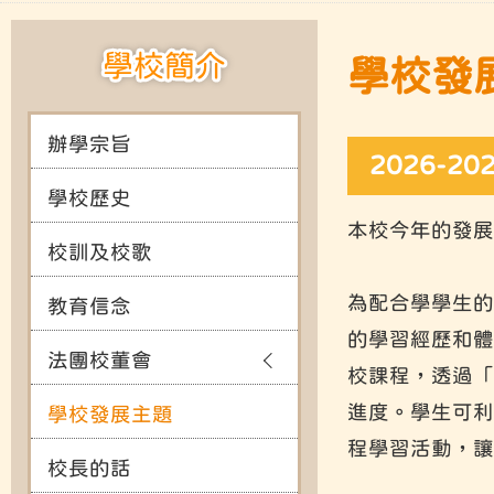
學校簡介
學校發
辦學宗旨
2026-2
學校歷史
本校今年的發展
校訓及校歌
為配合學學生的
教育信念
的學習經歷和體
法團校董會
校課程，透過「
進度。學生可利用
學校發展主題
程學習活動，讓
校長的話