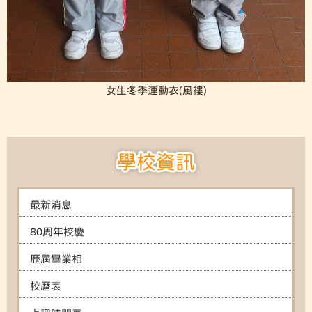
女生冬季運動衣(風褸)
學校資訊
最新消息
80周年校慶
歷屆畢業相
校曆表