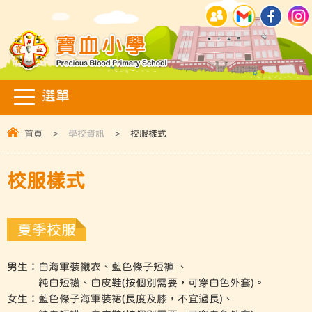
首頁
>
學校資訊
>
校服樣式
校服樣式
夏季校服
男生：白海軍裝襯衣、藍色條子短褲 、
純白短襪、白皮鞋(按個別需要，可穿白色外套)。
女生：藍色條子海軍裝裙(長度及膝，不宜過長)、