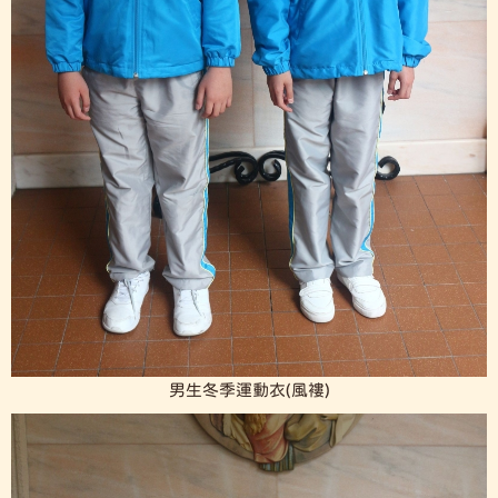
男生冬季運動衣(風褸)