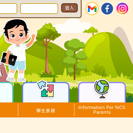
Information For NCS
學生表現
Parents