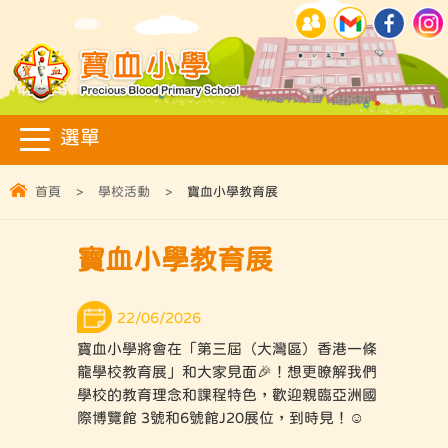
首頁
>
學校活動
>
寶血小學教育展
寶血小學教育展
22/06/2026
寶血小學將會在「第三屆（大灣區）香港一條
龍學校教育展」和大家見面🎉！想更瞭解我們
學校的教育理念和課程特色，歡迎親臨亞洲國
際博覽館 3號和6號館J20展位，到時見！☺️