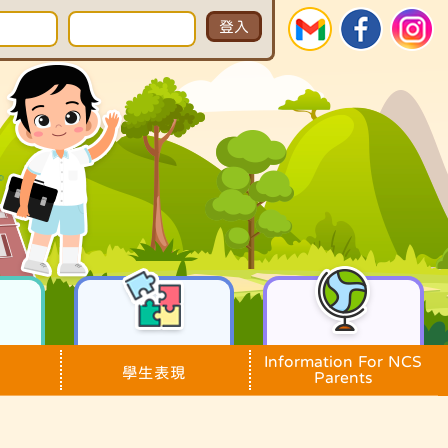
Information For NCS
學生表現
Parents