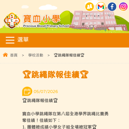
首頁
>
學校活動
>
🏆跳繩隊報佳績🏆
🏆跳繩隊報佳績🏆
05/07/2026
🏆跳繩隊報佳績🏆
寶血小學跳繩隊在第八屆全港學界跳繩比賽勇
奪佳績！佳績如下：
1. 團體總成績小學女子組全場總冠軍🏆