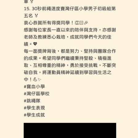
軍 🏅
15. ⁠⁠30秒前繩速度賽灣仔區小學男子初級組第
五名 🏅
衷心恭賀所有得獎同學！👏🏻🎉
感謝每位家長一直以來的陪伴與支持，亦感謝
老師及教練悉心栽培，成就同學們今天的佳
績。💖
每一面獎牌背後，都是努力、堅持與團隊合作
的成果。希望同學們繼續秉持堅毅、積極進
取、互相尊重的精神，勇於接受挑戰，不斷突
破自我，將運動員精神延續到學習與生活之
中！💪✨
#寶血小學
#灣仔區學校
#跳繩隊
#學生表現
#學生成就