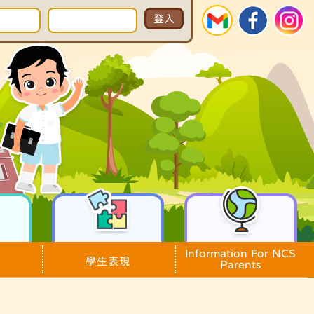
Information For NCS
學生表現
Parents