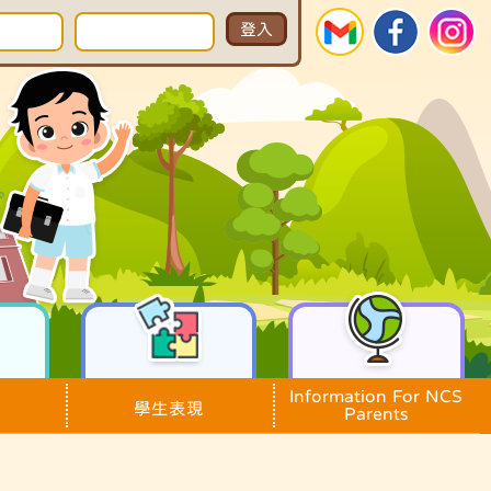
Information For NCS
學生表現
Parents