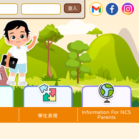
Information For NCS
學生表現
Parents