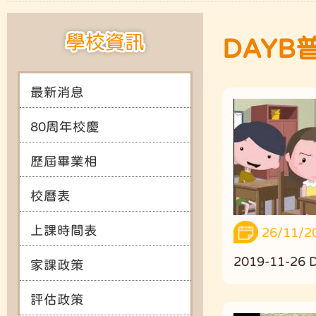
學校資訊
DAYB
最新消息
80周年校慶
歷屆畢業相
校曆表
上課時間表
26/11/2
2019-11-2
家課政策
評估政策