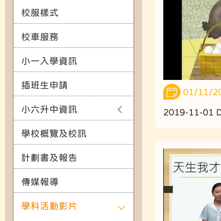
校服樣式
校車服務
小一入學資訊
插班生申請
01/11/2
小六升中資訊
2019-11-0
學校概覽及校訊
計劃書及報告
傳媒報導
學科活動影片