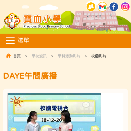
首頁
>
學校資訊
>
學科活動影片
>
校園影片
DAYE午間廣播