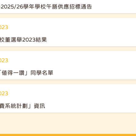
5-2025/26學年學校午膳供應招標通告
023
校董選舉2023結果
023
榜「值得一讚」同學名單
023
費系統計劃」資訊