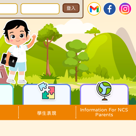
Information For NCS
學生表現
Parents