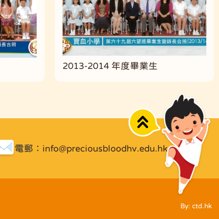
2013-2014 年度畢業生
Top
電郵：
info@preciousbloodhv.edu.hk
By: ctd.hk