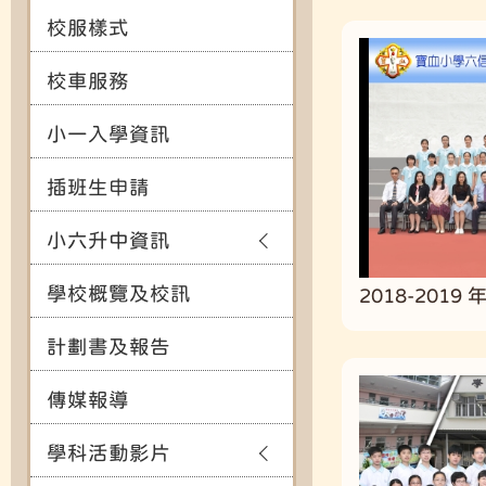
校服樣式
校車服務
小一入學資訊
插班生申請
小六升中資訊
學校概覽及校訊
2018-2019
計劃書及報告
傳媒報導
學科活動影片