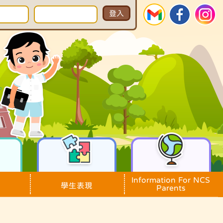
Information For NCS
學生表現
Parents