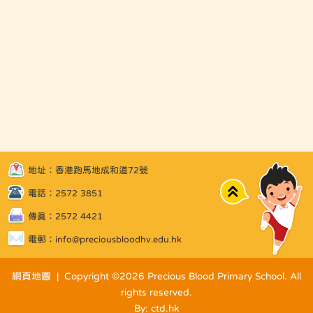
地址：香港跑馬地成和道72號
Top
電話：2572 3851
傳真：2572 4421
電郵：
info@preciousbloodhv.edu.hk
網頁地圖
| Copyright ©
2026 Precious Blood Primary School. All
rights reserved.
By: ctd.hk