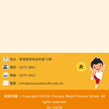
地址：香港跑馬地成和道72號
Top
電話：2572 3851
傳真：2572 4421
電郵：
info@preciousbloodhv.edu.hk
網頁地圖
| Copyright ©
2026 Precious Blood Primary School. All
rights reserved.
By: ctd.hk