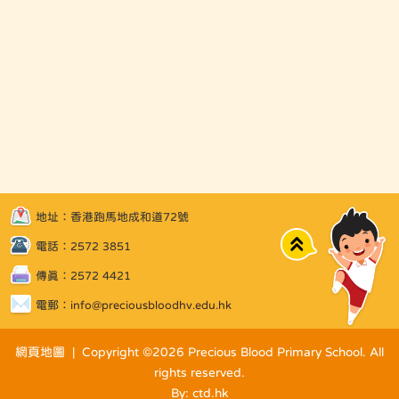
地址：香港跑馬地成和道72號
Top
電話：2572 3851
傳真：2572 4421
電郵：
info@preciousbloodhv.edu.hk
網頁地圖
| Copyright ©
2026 Precious Blood Primary School. All
rights reserved.
By: ctd.hk