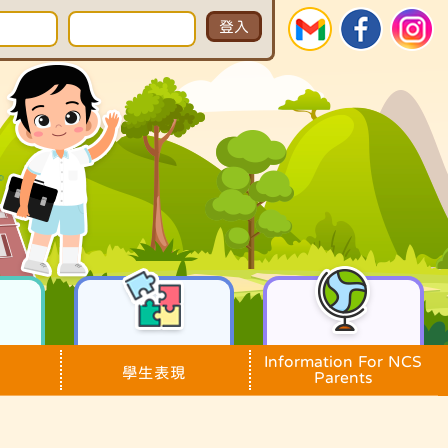
Information For NCS
學生表現
Parents