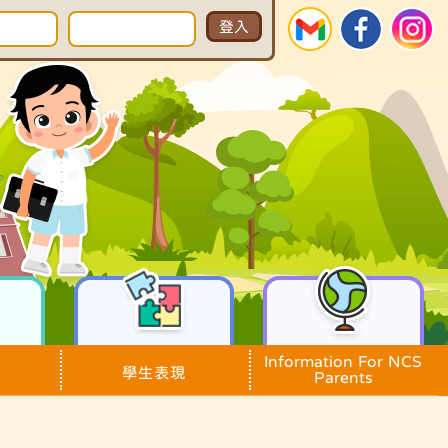
Information For NCS
學生表現
Parents