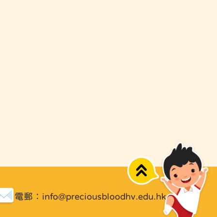
Top
電郵：
info@preciousbloodhv.edu.hk