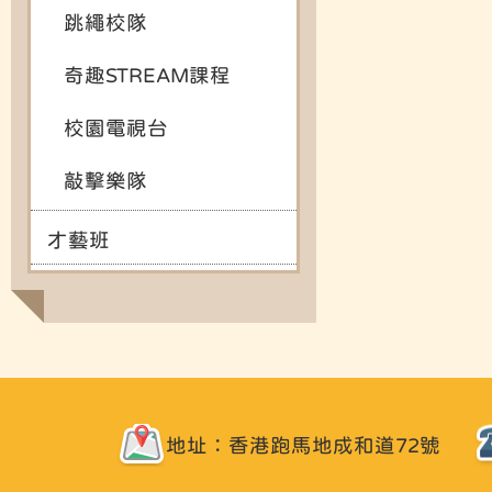
跳繩校隊
奇趣STREAM課程
校園電視台
敲擊樂隊
才藝班
地址：香港跑馬地成和道72號