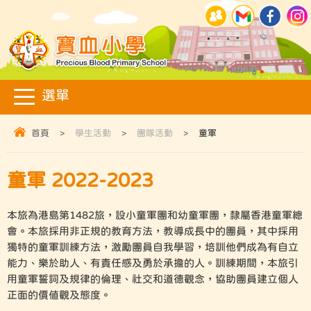
首頁
>
學生活動
>
團隊活動
>
童軍
童軍 2022-2023
本旅為港島第1482旅，設小童軍團和幼童軍團，隸屬香港童軍總
會。本旅採用非正規的教育方法，教導成長中的團員，其中採用
獨特的童軍訓練方法，激勵團員自我學習，培訓他們成為有自立
能力、樂於助人、有責任感及勇於承擔的人。訓練期間，本旅引
用童軍誓詞及規律的倫理、社交和道德觀念，協助團員建立個人
正面的價值觀及態度。