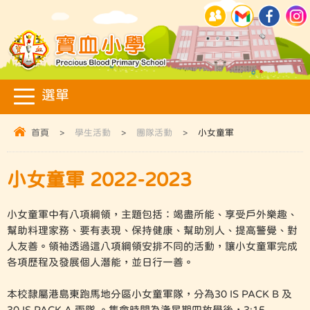
首頁
>
學生活動
>
團隊活動
>
小女童軍
小女童軍 2022-2023
小女童軍中有八項綱領，主題包括：竭盡所能、享受戶外樂趣、
幫助料理家務、要有表現、保持健康、幫助別人、提高警覺、對
人友善。領袖透過這八項綱領安排不同的活動，讓小女童軍完成
各項歷程及發展個人潛能，並日行一善。
本校隸屬港島東跑馬地分區小女童軍隊，分為30 IS PACK B 及
30 IS PACK A 兩隊 。集會時間為逢星期四放學後，3:15-