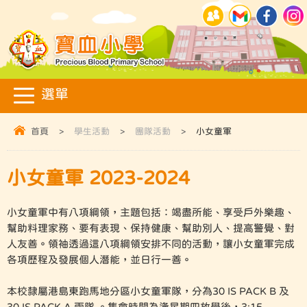
首頁
>
學生活動
>
團隊活動
>
小女童軍
小女童軍 2023-2024
小女童軍中有八項綱領，主題包括：竭盡所能、享受戶外樂趣、
幫助料理家務、要有表現、保持健康、幫助別人、提高警覺、對
人友善。領袖透過這八項綱領安排不同的活動，讓小女童軍完成
各項歷程及發展個人潛能，並日行一善。
本校隸屬港島東跑馬地分區小女童軍隊，分為30 IS PACK B 及
30 IS PACK A 兩隊 。集會時間為逢星期四放學後，3:15-