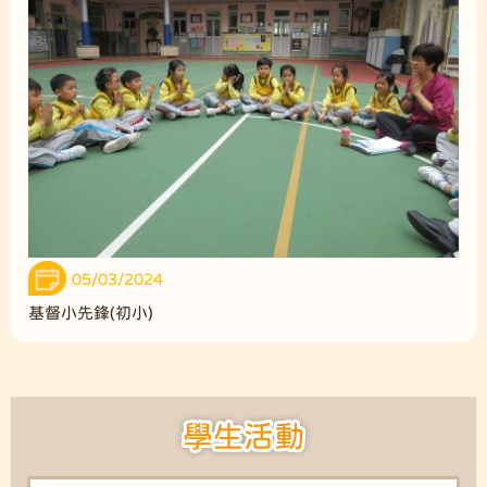
05/03/2024
基督小先鋒(初小)
學生活動