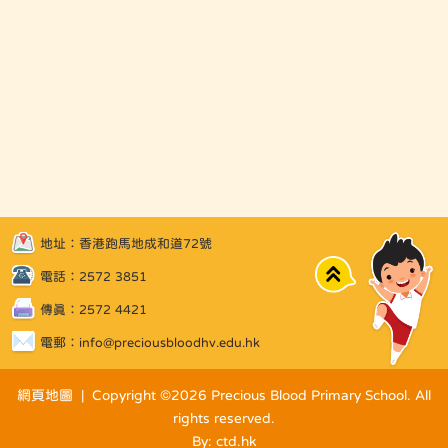
地址：香港跑馬地成和道72號
Top
電話：2572 3851
傳真：2572 4421
電郵：
info@preciousbloodhv.edu.hk
網頁地圖
| Copyright ©
2026 Precious Blood Primary School. All
rights reserved.
By: ctd.hk