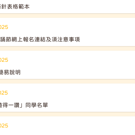
感針表格範本
025
朗誦節網上報名連結及須注意事項
025
PS簡易說明
025
值得一讚」同學名單
025