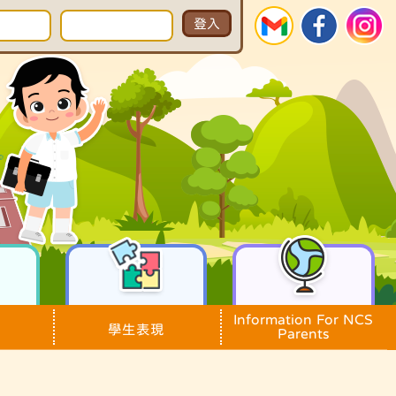
Information For NCS
學生表現
Parents