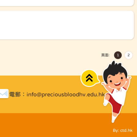
頁面:
1
2
Top
電郵：
info@preciousbloodhv.edu.hk
By: ctd.hk