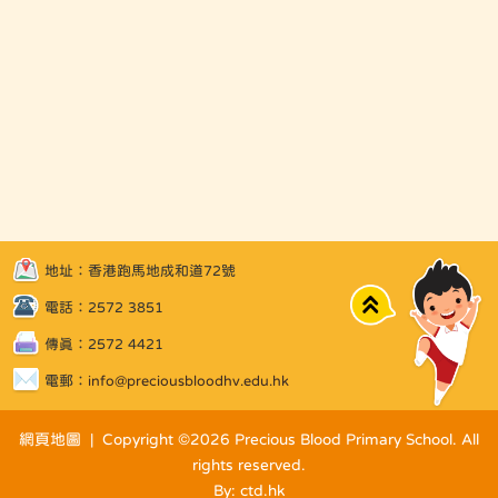
地址：香港跑馬地成和道72號
Top
電話：2572 3851
傳真：2572 4421
電郵：
info@preciousbloodhv.edu.hk
網頁地圖
| Copyright ©
2026 Precious Blood Primary School. All
rights reserved.
By: ctd.hk